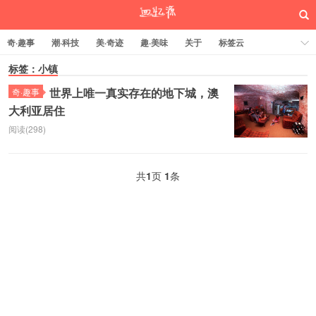
奇·趣事
潮·科技
美·奇迹
趣·美味
关于
标签云
标签：小镇
世界上唯一真实存在的地下城，澳
奇·趣事
大利亚居住
回忆源
阅读(298)
共
1
页
1
条