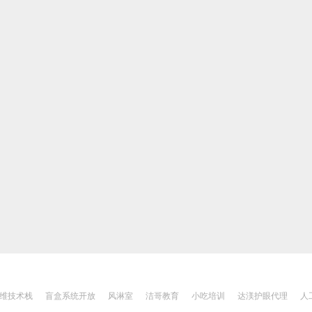
运维技术栈
盲盒系统开放
风淋室
洁哥教育
小吃培训
达渼护眼代理
人