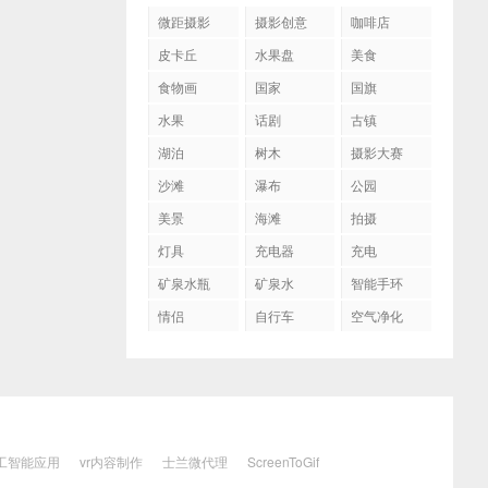
微距摄影
摄影创意
咖啡店
皮卡丘
水果盘
美食
食物画
国家
国旗
水果
话剧
古镇
湖泊
树木
摄影大赛
沙滩
瀑布
公园
美景
海滩
拍摄
灯具
充电器
充电
矿泉水瓶
矿泉水
智能手环
情侣
自行车
空气净化
工智能应用
vr内容制作
士兰微代理
ScreenToGif