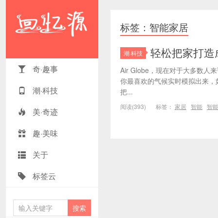
标签：智能家居
轻松把家打造成
潮·科技
奇·趣事
Air Globe，现在对于大多
你最喜欢的气候实时模拟出来，
潮·科技
把...
阅读(393)
标签：
家居
智能
智
美·奇迹
趣·美味
关于
标签云