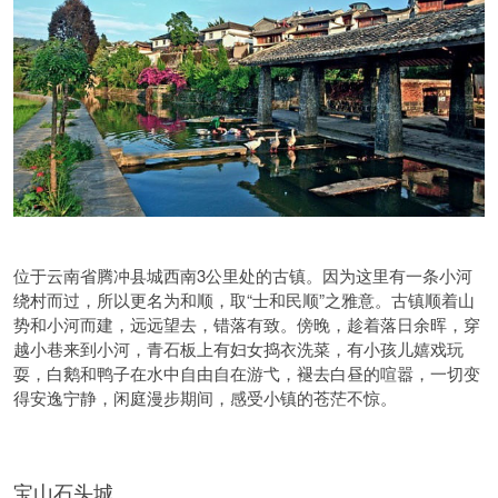
位于云南省腾冲县城西南3公里处的古镇。因为这里有一条小河
绕村而过，所以更名为和顺，取“士和民顺”之雅意。古镇顺着山
势和小河而建，远远望去，错落有致。傍晚，趁着落日余晖，穿
越小巷来到小河，青石板上有妇女捣衣洗菜，有小孩儿嬉戏玩
耍，白鹅和鸭子在水中自由自在游弋，褪去白昼的喧嚣，一切变
得安逸宁静，闲庭漫步期间，感受小镇的苍茫不惊。
宝山石头城