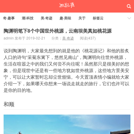
奇·趣事
潮·科技
美·奇迹
趣·美味
关于
标签云
陶渊明笔下8个中国世外桃源，云南坝美真如桃花源
admin 发布于 2019-02-21
分类：
美·奇迹
阅读(
437)
回忆源
说到陶渊明，大家最先想到的就是他的《桃花源记》和他的脍炙
人口的诗句“采菊东篱下，悠然见南山”，陶渊明向往世外桃源，
生活在喧嚣之中的我们又何尝不向往呢！虽然那只是很美好的想
象，但是现世中还是有一些地方犹如世外桃源，这些地方景美安
宁，可以让大家暂时忘却尘世烦恼。今天置顶表情小编就给大家
介绍一下，如果哪天你想来一场说走就走的旅行，它们也许可以
是你的目的地。
和顺