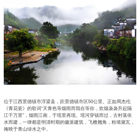
位于江西景德镇市浮梁县，距景德镇市区50公里。正如周杰伦
《青花瓷》的歌词“天青色等烟雨而我在等你，炊烟袅袅升起隔
江千万里”，烟雨江南，于瑶里再现。瑶河穿镇而过，古村落依
水而建，一律都是明清时期的徽派建筑，飞檐翘角，粉墙黛瓦，
掩映于青山绿水之中。