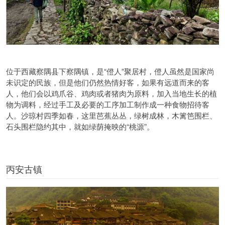
位于西藏察隅县下察隅镇，是“僜人”聚居村，僜人虽然是国家尚
未识定的民族，但是他们仍然热情好客，如果有远道而来的客
人，他们会以鸡爪谷、鸡肉或者猪肉为原料，加入当地生长的植
物为调料，经过手工及必要的工序加工制作成一种食物招待客
人。沙琼村四季如春，这里芭蕉丛丛，绿树成林，木篱笆围栏、
石头围栏隐约其中，就如绿荫掩映的“桃源”。
丙安古镇