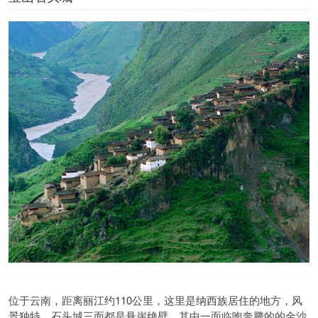
位于云南，距离丽江约110公里，这里是纳西族居住的地方，风
景独特。石头城三面都是悬崖绝壁，其中一面临咆奔腾的的金沙