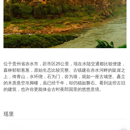
位于贵州省赤水市，距市区25公里，现在水陆交通都比较便捷，
森林郁郁葱葱，原始生态比较完整。古镇建在赤水河畔的陡崖之
上，倚青山，水环绕，石为门，岩为墙，就如一座古城堡。矗立
的木质悬空吊脚楼，虽已经千年，却仍稳如磐石。看到这些古旧
的建筑，也许你更能体会古时夜郎国里的悠悠意境。
瑶里